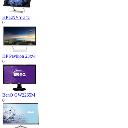
HP ENVY 34c
0
HP Pavilion 23xw
0
BenQ GW2265M
0