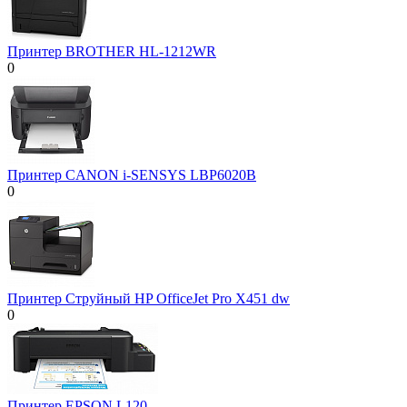
Принтер BROTHER HL-1212WR
0
Принтер CANON i-SENSYS LBP6020B
0
Принтер Струйный HP OfficeJet Pro X451 dw
0
Принтер EPSON L120