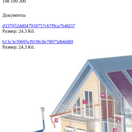
198 199 200
Документы
d337052dd047918757c67f9ca7646f37
Размер: 24.3 Кб.
b13c3e39695cf919b3fe78975db668ff
Размер: 24.3 Кб.