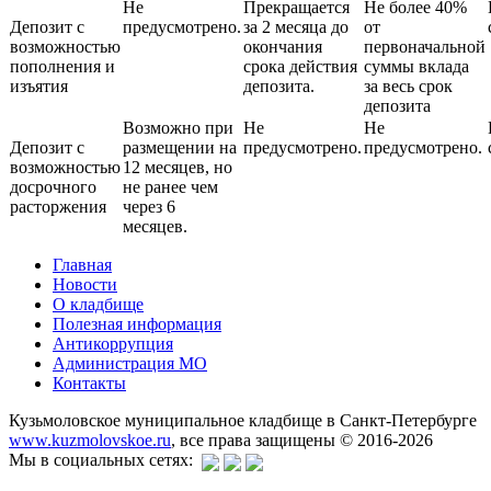
Не
Прекращается
Не более 40%
Депозит с
предусмотрено.
за 2 месяца до
от
возможностью
окончания
первоначальной
пополнения и
срока действия
суммы вклада
изъятия
депозита.
за весь срок
депозита
Возможно при
Не
Не
Депозит с
размещении на
предусмотрено.
предусмотрено.
возможностью
12 месяцев, но
досрочного
не ранее чем
расторжения
через 6
месяцев.
Главная
Новости
О кладбище
Полезная информация
Антикоррупция
Администрация МО
Контакты
Кузьмоловское муниципальное кладбище в Санкт-Петербурге
www.kuzmolovskoe.ru
, все права защищены © 2016-2026
Мы в социальных сетях: