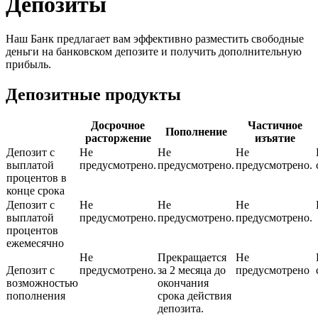
Депозиты
Наш Банк предлагает вам эффективно разместить свободные
деньги на банковском депозите и получить дополнительную
прибыль.
Депозитные продукты
Досрочное
Частичное
Пополнение
расторжение
изъятие
Депозит с
Не
Не
Не
выплатой
предусмотрено.
предусмотрено.
предусмотрено.
процентов в
конце срока
Депозит с
Не
Не
Не
выплатой
предусмотрено.
предусмотрено.
предусмотрено.
процентов
ежемесячно
Не
Прекращается
Не
Депозит с
предусмотрено.
за 2 месяца до
предусмотрено
возможностью
окончания
пополнения
срока действия
депозита.