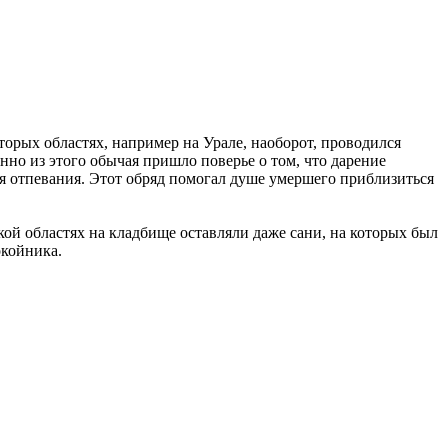
торых областях, например на Урале, наоборот, проводился
нно из этого обычая пришло поверье о том, что дарение
емя отпевания. Этот обряд помогал душе умершего приблизиться
ой областях на кладбище оставляли даже сани, на которых был
окойника.