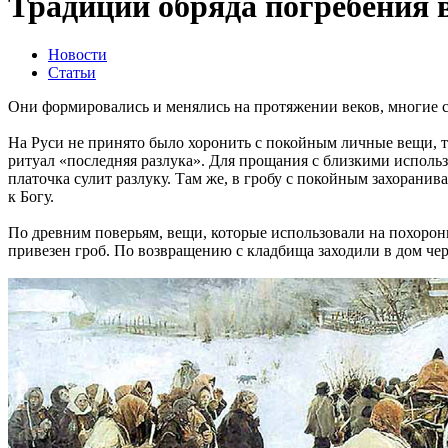
Традиции обряда погребения 
Новости
Статьи
Они формировались и менялись на протяжении веков, многие с
На Руси не принято было хоронить с покойным личные вещи, та
ритуал «последняя разлука». Для прощания с близкими использ
платочка сулит разлуку. Там же, в гробу с покойным захорани
к Богу.
По древним поверьям, вещи, которые использовали на похоронн
привезен гроб. По возвращению с кладбища заходили в дом чер