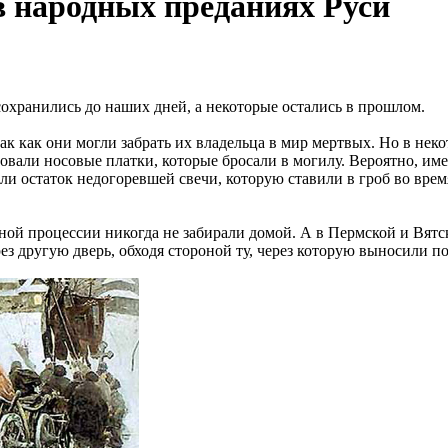
в народных преданиях Руси
охранились до наших дней, а некоторые остались в прошлом.
к как они могли забрать их владельца в мир мертвых. Но в неко
овали носовые платки, которые бросали в могилу. Вероятно, име
вали остаток недогоревшей свечи, которую ставили в гроб во вр
ой процессии никогда не забирали домой. А в Пермской и Вятск
ез другую дверь, обходя стороной ту, через которую выносили п