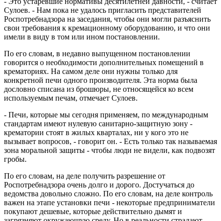
- Это устаревшие нормативы десятилетней давности, - считает
Сулоев. - Нам пока не удалось пригласить представителей
Роспотребнадзора на заседания, чтобы они могли разъяснить
свои требования к кремационному оборудованию, и что они
имели в виду в том или ином постановлении.
По его словам, в недавно выпущенном постановлении
говорится о необходимости дополнительных помещений в
крематориях. На самом деле они нужны только для
конкретной печи одного производителя. Эта норма была
дословно списана из брошюры, не относящейся ко всем
используемым печам, отмечает Сулоев.
- Печи, которые мы сегодня применяем, по международным
стандартам имеют нулевую санитарно-защитную зону -
крематории стоят в жилых кварталах, ни у кого это не
вызывает вопросов, - говорит он. - Есть только так называемая
зона моральной защиты - чтобы люди не видели, как подвозят
гробы.
По его словам, на деле получить разрешение от
Роспотребнадзора очень долго и дорого. Достучаться до
ведомства довольно сложно. По его словам, на деле контроль
важен на этапе установки печи - некоторые предприниматели
покупают дешевые, которые действительно дымят и
загрязняют окружающую среду. Но в реальности страдают