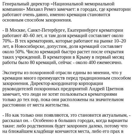
Генеральный директор «Национальной мемориальной
компании» Михаил Ремез замечает: в городах, где крематории
работают очень давно, именно кремация становится
основным способом захоронения.
- В Москве, Санкт-Петербурге, Екатеринбурге крематории
работают 40–60 лет, и там доля кремаций составляет около
70%.- В тех крематориях, которые работают на рынке 10–20
лет, в Новосибирске, допустим, доля кремаций составляет
около 50%. Число кремаций быстро растет после открытия
таких учреждений. В крематории в Крыму в первый месяц
работы было 80 кремаций, сейчас - около 400 ежемесячно.
Эксперты из похоронной отрасли едины во мнении, что у
кремации много преимуществ перед традиционным способом
захоронения. Директор-координатор корпорации
руководителей похоронных предприятий Андрей Цветнов
замечает, что люди не хотят пользоваться крематориями
только до тех пор, пока они расположены на значительном
расстоянии от места жительства.
- Но как только они появляются, это становится актуальным, -
рассказал он. - Особенно в больших городах, когда варианты
такие: либо родственник будет захоронен далеко, потому что
на ближайшем кладбище кончаются места, либо его прах в