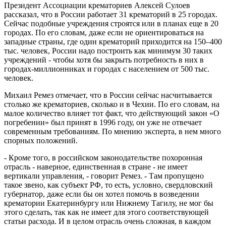
Президент Ассоциации крематориев Алексей Сулоев
рассказал, что в России работает 31 крематорий в 25 городах.
Сейчас подобные учреждения строятся или в планах еще в 20
городах. По его словам, даже если не ориентироваться на
западные страны, где один крематорий приходится на 150–400
тыс. человек, России надо построить как минимум 30 таких
учреждений - чтобы хотя бы закрыть потребность в них в
городах-миллионниках и городах с населением от 500 тыс.
человек.
Михаил Ремез отмечает, что в России сейчас насчитывается
столько же крематориев, сколько и в Чехии. По его словам, на
малое количество влияет тот факт, что действующий закон «О
погребении» был принят в 1996 году, он уже не отвечает
современным требованиям. По мнению эксперта, в нем много
спорных положений.
- Кроме того, в российском законодательстве похоронная
отрасль - наверное, единственная в стране - не имеет
вертикали управления, - говорит Ремез. - Там пропущено
такое звено, как субъект РФ, то есть, условно, свердловский
губернатор, даже если бы он хотел помочь в возведении
крематории Екатеринбургу или Нижнему Тагилу, не мог бы
этого сделать, так как не имеет для этого соответствующей
статьи расхода. И в целом отрасль очень сложная, в каждом