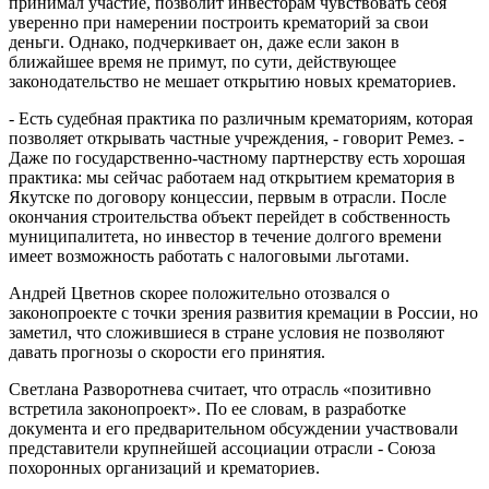
принимал участие, позволит инвесторам чувствовать себя
уверенно при намерении построить крематорий за свои
деньги. Однако, подчеркивает он, даже если закон в
ближайшее время не примут, по сути, действующее
законодательство не мешает открытию новых крематориев.
- Есть судебная практика по различным крематориям, которая
позволяет открывать частные учреждения, - говорит Ремез. -
Даже по государственно-частному партнерству есть хорошая
практика: мы сейчас работаем над открытием крематория в
Якутске по договору концессии, первым в отрасли. После
окончания строительства объект перейдет в собственность
муниципалитета, но инвестор в течение долгого времени
имеет возможность работать с налоговыми льготами.
Андрей Цветнов скорее положительно отозвался о
законопроекте с точки зрения развития кремации в России, но
заметил, что сложившиеся в стране условия не позволяют
давать прогнозы о скорости его принятия.
Светлана Разворотнева считает, что отрасль «позитивно
встретила законопроект». По ее словам, в разработке
документа и его предварительном обсуждении участвовали
представители крупнейшей ассоциации отрасли - Союза
похоронных организаций и крематориев.