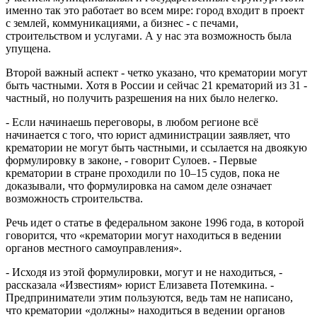
именно так это работает во всем мире: город входит в проект
с землей, коммуникациями, а бизнес - с печами,
строительством и услугами. А у нас эта возможность была
упущена.
Второй важный аспект - четко указано, что крематории могут
быть частными. Хотя в России и сейчас 21 крематорий из 31 -
частный, но получить разрешения на них было нелегко.
- Если начинаешь переговоры, в любом регионе всё
начинается с того, что юрист администрации заявляет, что
крематории не могут быть частными, и ссылается на двоякую
формулировку в законе, - говорит Сулоев. - Первые
крематории в стране проходили по 10–15 судов, пока не
доказывали, что формулировка на самом деле означает
возможность строительства.
Речь идет о статье в федеральном законе 1996 года, в которой
говорится, что «крематории могут находиться в ведении
органов местного самоуправления».
- Исходя из этой формулировки, могут и не находиться, -
рассказала «Известиям» юрист Елизавета Потемкина. -
Предприниматели этим пользуются, ведь там не написано,
что крематории «должны» находиться в ведении органов