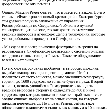
добросовестные бизнесмены.
Однако Михаил Ремез считает, что и здесь есть выход. По его
словам, сейчас строится новый крематорий в Екатеринбурге и
там удалось получить заключение от управления
Роспотребнадзора по Свердловской области о нулевой
санитарно-защитной зоне, так как доказано отсутствие
вредных выбросов в атмосферу. Дело в технологиях, которые
уже опробованы и проверены в Симферополе.
- Мы сделали проект, применив фактурные измерения на
работающем в Симферополе крематории с системой очистки
отводящих газов, - говорит Ремез. - Такое же оборудование
везем в Екатеринбург.
По его словам, основная проблема - в выбросах диоксина,
вырабатывающегося при горении органики. Чтобы
избавиться от этого вещества, можно увеличить температуру
горения до 1600 градусов, но тогда не будет и праха. Второй
вариант, использующийся в Симферополе, - выводить
вредные выбросы в сторону и охлаждать до 400 и ниже
градусов, при которых диоксин также не вырабатывается, и
заодно очищать выбросы от пылевых частиц, на которых
диоксин перемещается. По словам Ремеза, сейчас такое
оборудование планируется ставить как минимум в 10 городах,