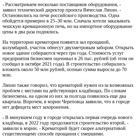
- Рассматриваем несколько поставщиков оборудования, -
заявил технический директор проекта Вячеслав Ляхин. -
Остановились на печи российского производства. Одна
обойдется примерно в 25–30 млн. Сначала хотели заказывать
чешскую кремационную печь, но на импортное оборудование
цены в два раза поднялись.
На территории крематория появятся зал прощаний,
колумбарий, участок обнесут двухметровым забором. Открыть
новое здание собираются через три года. Стоимость услуг
предприятия бизнесмен оценивал в 26 тыс. рублей (об этом он
сообщал в октябре 2021 года). В строительство собирались
вложить около 50 млн рублей, осенью сумма выросла до 70
млн.
Ляхин также говорил, что крематорий нужен из-за возможных
проблем с местами на действующих кладбищах. По словам
бизнесмена, на одном из них за полгода появилось еще два
квартала. Впрочем, в мэрии Череповца заявили, что в городе
нет дефицита мест захоронения.
- В минувшем году в городе открылась первая очередь нового
кладбища, в 2022 году продолжится строительство второй, -
заявили в мэрии. - Крематорий будет скорее альтернативой
существующему способу прощания с умершими.