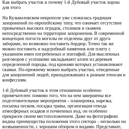
Как выбрать участок и почему 1-й Дубовый участок хорош
для этого
На Кузьмоловском некрополе уже сложилась традиция
захоронений по европейскому типу, что означает отсутствие
привычных высоких оградок, столиков и скамеек
непосредственно на территории захоронения. В современной
концепции погоста могилы не отделены друг от друга
заборами, но возможно поставить бордюр. Точно так же
можно поставить и надгробный памятник или плиту с
указанием имен погребенных и эпитафий. Для мысленных
разговоров с усопшими закладывают аллеи из деревьев
определенной породы, под кронами которых устанавливают
скамьи. По-прежнему можно выбрать участки, отведенные
для захоронений людей, принадлежавших к разным этносам и
конфессиям.
1-й Дубовый участок в этом отношении особенно
примечателен: помимо того, что на нем завершены все
подготовительные мероприятия – планировка, нарезка,
посыпка песком, посадка травы, организация отвода
атмосферных осадков и почвенных вод, он особенно
прекрасен своим местоположением. Даже на фотографиях
видны преимущества положения этого сектора – несколько на
возвышенности, с хорошим обзором и видами. Представьте,