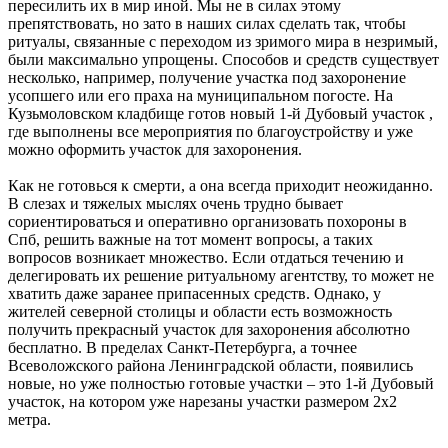
пересилить их в мир иной. Мы не в силах этому
препятствовать, но зато в наших силах сделать так, чтобы
ритуалы, связанные с переходом из зримого мира в незримый,
были максимально упрощены. Способов и средств существует
несколько, например, получение участка под захоронение
усопшего или его праха на муниципальном погосте. На
Кузьмоловском кладбище готов новый 1-й Дубовый участок ,
где выполнены все мероприятия по благоустройству и уже
можно оформить участок для захоронения.
Как не готовься к смерти, а она всегда приходит неожиданно.
В слезах и тяжелых мыслях очень трудно бывает
сориентироваться и оперативно организовать похороны в
Спб, решить важные на тот момент вопросы, а таких
вопросов возникает множество. Если отдаться течению и
делегировать их решение ритуальному агентству, то может не
хватить даже заранее припасенных средств. Однако, у
жителей северной столицы и области есть возможность
получить прекрасный участок для захоронения абсолютно
бесплатно. В пределах Санкт-Петербурга, а точнее
Всеволожского района Ленинградской области, появились
новые, но уже полностью готовые участки – это 1-й Дубовый
участок, на котором уже нарезаны участки размером 2х2
метра.