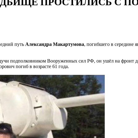
АДБИЩЕ ПРОСТИЛИСЬ С 
ледний путь
Александра Макартумова
, погибшего в середине 
дучи подполковником Вооруженных сил РФ, он ушёл на фронт д
рович погиб в возрасте 61 года.