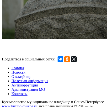
Поделиться в социальных сетях:
Главная
Новости
О кладбище
Полезная информация
Антикоррупция
Администрация МО
Контакты
Кузьмоловское муниципальное кладбище в Санкт-Петербурге
www.kuzmolovskoe.ru
, все права защищены © 2016-2026