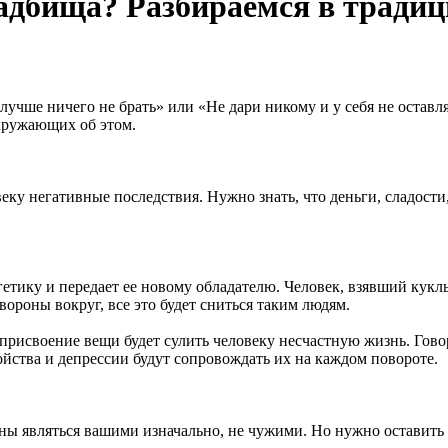
адбища? Разбираемся в традиц
 лучше ничего не брать» или «Не дари никому и у себя не остав
кружающих об этом.
веку негативные последствия. Нужно знать, что деньги, сладост
гетику и передает ее новому обладателю. Человек, взявший кук
вороны вокруг, все это будет сниться таким людям.
присвоение вещи будет сулить человеку несчастную жизнь. Гово
ойства и депрессии будут сопровождать их на каждом повороте.
ы являться вашими изначально, не чужими. Но нужно оставить п