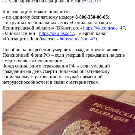
актуализируются на официальном сайте
ЦСЗН
: .
Консультацию можно получить:
– по единому бесплатному номеру
8-800-350-06-05
;
– в группах в социальных сетях «Социальная защита
Ленинградской области» (ВКонтакте -
https://vk.com/soc_47
,
Одноклассники -
https://ok.ru/soc47
, Telegram-канал
«Соцзащита Ленобласти» -
https://t.me/soc_47
).
Пособие на погребение умерших граждан предоставляет:
Пенсионный Фонд РФ – если умерший гражданин на день
смерти являлся пенсионером.
Фонд социального страхования РФ – если умерший
гражданин на день смерти подлежал обязательному
социальному страхованию на случай временной
нетрудоспособности и в связи с материнством.