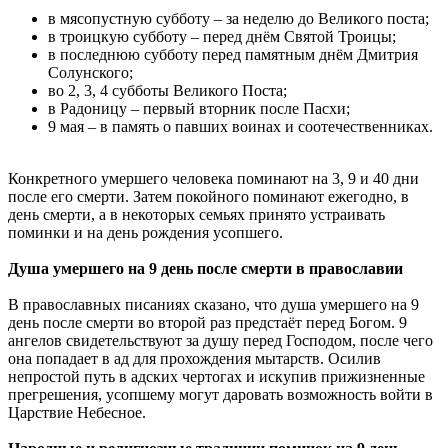
в мясопустную субботу – за неделю до Великого поста;
в троицкую субботу – перед днëм Святой Троицы;
в последнюю субботу перед памятным днëм Дмитрия
Солунского;
во 2, 3, 4 субботы Великого Поста;
в Радоницу – первый вторник после Пасхи;
9 мая – в память о павших воинах и соотечественниках.
Конкретного умершего человека поминают на 3, 9 и 40 дни
после его смерти. Затем покойного поминают ежегодно, в
день смерти, а в некоторых семьях принято устраивать
поминки и на день рождения усопшего.
Душа умершего на 9 день после смерти в православии
В православных писаниях сказано, что душа умершего на 9
день после смерти во второй раз предстаëт перед Богом. 9
ангелов свидетельствуют за душу перед Господом, после чего
она попадает в ад для прохождения мытарств. Осилив
непростой путь в адских чертогах и искупив прижизненные
прегрешения, усопшему могут даровать возможность войти в
Царствие Небесное.