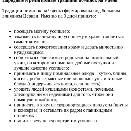
Народные и религиозные традиции поминок на 9 день
Традиции поминок на 9 день сформированы под большим
влиянием Церкви. Именно на 9 дней принято:
посещать могилу усопшего;
заказывать панихиду по усопшему в храме и молиться
самостоятельно;
совершать пожертвования храму и давать милостыню
нуждающимся;
собираться с близкими и родными на поминальный
ужин, на котором вспоминать добрые поступки и
лучшие качества усопшего;
принимать в пищу поминальные блюда – кутью, блины,
кисель, рыбные, мясные или овощные супы и вторые
блюда (придерживаясь поста, если он есть);
угощать людей кушаньями (конфетами, печеньем,
хлебобулочными изделиями) для того, чтобы они
помянули покойного;
приносить в храм не скоропортящиеся продукты (крупы
и консервы) и оставлять их рядом с панихидным
столиком;
ставить свечу перед портретом усопшего.