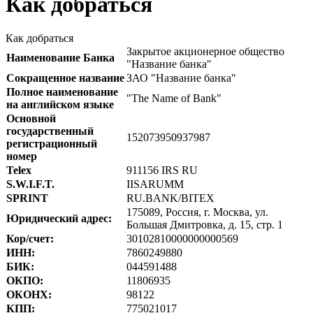
Как добраться
Как добраться
Закрытое акционерное общество
Наименование Банка
"Название банка"
Сокращенное название
ЗАО "Название банка"
Полное наименование
"The Name of Bank"
на английском языке
Основной
государственный
152073950937987
регистрационный
номер
Telex
911156 IRS RU
S.W.I.F.T.
IISARUMM
SPRINT
RU.BANK/BITEX
175089, Россия, г. Москва, ул.
Юридический адрес:
Большая Дмитровка, д. 15, стр. 1
Кор/счет:
30102810000000000569
ИНН:
7860249880
БИК:
044591488
ОКПО:
11806935
ОКОНХ:
98122
КПП:
775021017