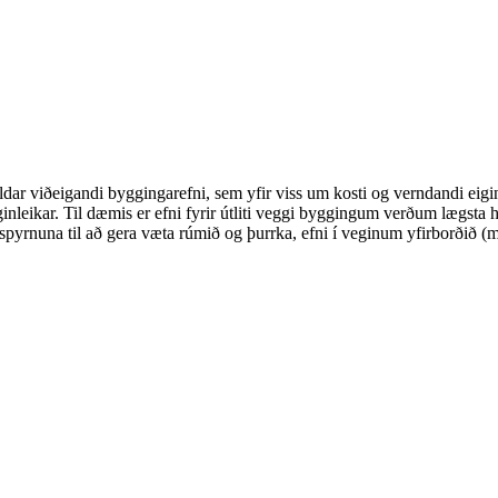
ldar viðeigandi byggingarefni, sem yfir viss um kosti og verndandi eigi
inleikar. Til dæmis er efni fyrir útliti veggi byggingum verðum lægsta hl
pyrnuna til að gera væta rúmið og þurrka, efni í veginum yfirborðið (mal