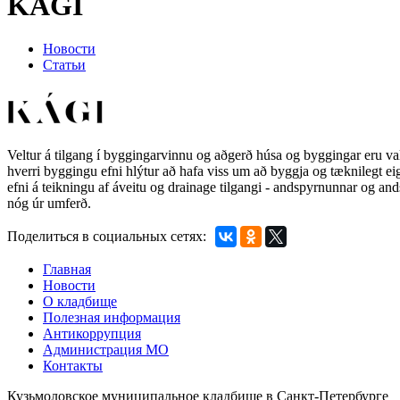
KAGI
Новости
Статьи
Veltur á tilgang í byggingarvinnu og aðgerð húsa og byggingar eru va
hverri byggingu efni hlýtur að hafa viss um að byggja og tæknilegt eig
efni á teikningu af áveitu og drainage tilgangi - andspyrnunnar og ands
nóg úr umferð.
Поделиться в социальных сетях:
Главная
Новости
О кладбище
Полезная информация
Антикоррупция
Администрация МО
Контакты
Кузьмоловское муниципальное кладбище в Санкт-Петербурге