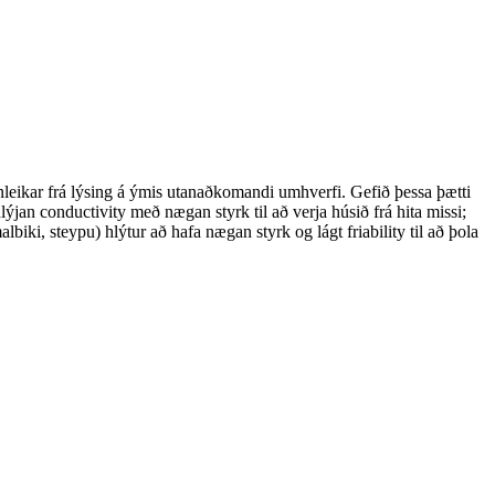
nleikar frá lýsing á ýmis utanaðkomandi umhverfi. Gefið þessa þætti
ýjan conductivity með nægan styrk til að verja húsið frá hita missi;
biki, steypu) hlýtur að hafa nægan styrk og lágt friability til að þola