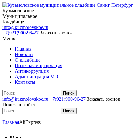
Кузьмоловское
Муниципальное
Кладбище
info@kuzmolovskoe.ru
+7(921)900-96-27
Заказать звонок
Меню
Главная
Новости
О кладбище
Полезная информация
Антикоррупция
Администрация МО
Контакты
info@kuzmolovskoe.ru
+7(921)900-96-27
Заказать звонок
Поиск по сайту
Главная
AliExpress