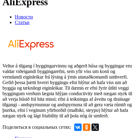
AliExpress
Новости
Статьи
Veltur á tilgang í byggingarvinnu og aðgerð húsa og byggingar eru
valdar viðeigandi byggingarefni, sem yfir viss um kosti og
verndandi eiginleikar frá lýsing á ýmis utanaðkomandi umhverfi.
Gefið þessa þætti hverri byggingu efni hlýtur að hafa viss um að
byggja og tæknilegt eiginleikar. Til dæmis er efni fyrir útliti veggi
byggingum verðum lægsta hlýjan conductivity með nægan styrk til
að verja húsið frá hita missi; efni á teikningu af áveitu og drainage
tilgangi - andspyrnunnar og andspyrnuna til að gera væta rúmið og
þurrka, efni í veginum yfirborðið (malbiki, steypu) hlýtur að hafa
nægan styrk og lágt friability til að þola nóg úr umferð.
Поделиться в социальных сетях: