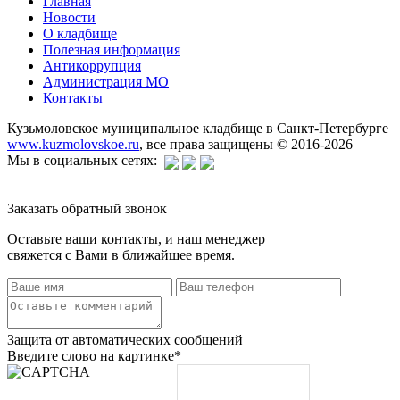
Главная
Новости
О кладбище
Полезная информация
Антикоррупция
Администрация МО
Контакты
Кузьмоловское муниципальное кладбище в Санкт-Петербурге
www.kuzmolovskoe.ru
, все права защищены © 2016-2026
Мы в социальных сетях:
Заказать обратный звонок
Оставьте ваши контакты, и наш менеджер
свяжется с Вами в ближайшее время.
Защита от автоматических сообщений
Введите слово на картинке
*