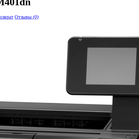
 M401dn
озврат
Отзывы
(0)