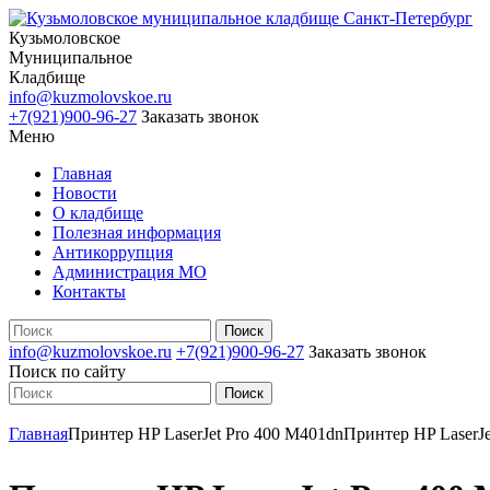
Кузьмоловское
Муниципальное
Кладбище
info@kuzmolovskoe.ru
+7(921)900-96-27
Заказать звонок
Меню
Главная
Новости
О кладбище
Полезная информация
Антикоррупция
Администрация МО
Контакты
info@kuzmolovskoe.ru
+7(921)900-96-27
Заказать звонок
Поиск по сайту
Главная
Принтер HP LaserJet Pro 400 M401dn
Принтер HP LaserJe