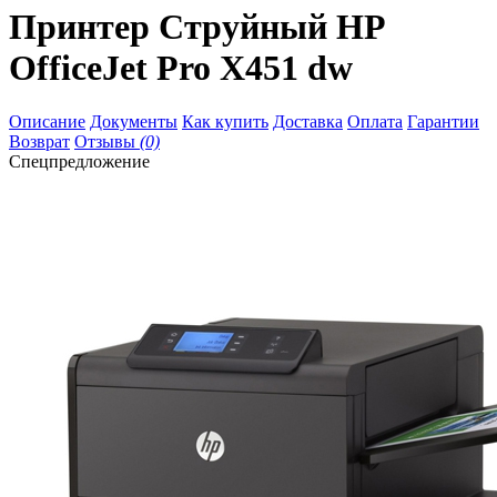
Принтер Струйный HP
OfficeJet Pro X451 dw
Описание
Документы
Как купить
Доставка
Оплата
Гарантии
Возврат
Отзывы
(0)
Спецпредложение