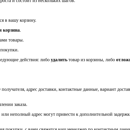
оста и состоит из нескольких шагов.
я в вашу корзину.
 корзина
.
ами товары.
 покупки.
ледующие действия: либо
удалить
товар из корзины, либо
отлож
олучателя, адрес доставки, контактные данные, вариант доставк
млении заказа.
или неполный адрес могут привести к дополнительной задержк
ения покупки, с вами свяжется наш менеджер по контактным да