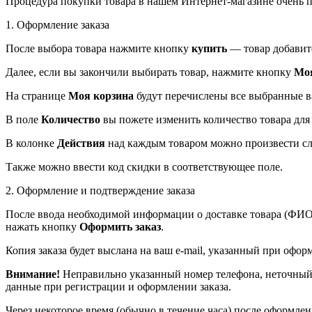
Процедура покупки товара в нашем Интернет-магазине очень пр
1. Оформление заказа
После выбора товара нажмите кнопку
купить
— товар добавитс
Далее, если вы закончили выбирать товар, нажмите кнопку
Моя
На странице
Моя корзина
будут перечислены все выбранные в
В поле
Количество
вы пожете изменить количество товара для
В колонке
Действия
над каждым товаром можно произвести с
Также можно ввести код скидки в соответствующее поле.
2. Оформление и подтверждение заказа
После ввода необходимой информации о доставке товара (ФИО п
нажать кнопку
Оформить заказ
.
Копия заказа будет выслана на ваш e-mail, указанный при офор
Внимание!
Неправильно указанный номер телефона, неточный 
данные при регистрации и оформлении заказа.
Через некоторое время (обычно в течение часа) после оформл