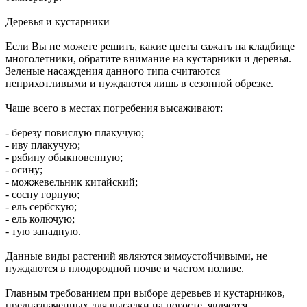
Деревья и кустарники
Если Вы не можете решить, какие цветы сажать на кладбище
многолетники, обратите внимание на кустарники и деревья.
Зеленые насаждения данного типа считаются
неприхотливыми и нуждаются лишь в сезонной обрезке.
Чаще всего в местах погребения высаживают:
- березу повислую плакучую;
- иву плакучую;
- рябину обыкновенную;
- осину;
- можжевельник китайский;
- сосну горную;
- ель сербскую;
- ель колючую;
- тую западную.
Данные виды растений являются зимоустойчивыми, не
нуждаются в плодородной почве и частом поливе.
Главным требованием при выборе деревьев и кустарников,
предназначенных для высадки на погосте, является