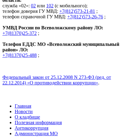
области:
служба «02»:
02
или
102
(с мобильного);
телефон доверия ГУ МВД:
+7(812)573-21-81
;
телефон справочной ГУ МВД:
+7(812)573-26-76
;
УМВД России по Всеволожскому району ЛО:
+7(81370)25-372
;
Телефон ЕДДС МО «Всеволожский муниципальный
район» ЛО:
+7(81370)25-488
;
Федеральный закон от 25.12.2008 N 273-ФЗ (ред. от
22.12.2014) «О противодействии коррупции»
.
Главная
Новости
О кладбище
Полезная информация
Антикоррупция
Администрация МО