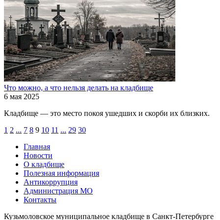
Что можно, а что нельзя делать на кладбище
6 мая 2025
Кладбище — это место покоя ушедших и скорби их близких.
1
2
...
7
8
9
10
11
...
29
30
Главная
Новости
О кладбище
Полезная информация
Антикоррупция
Администрация МО
Контакты
Кузьмоловское муниципальное кладбище в Санкт-Петербурге