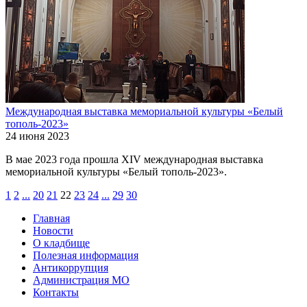
Международная выставка мемориальной культуры «Белый
тополь-2023»
24 июня 2023
В мае 2023 года прошла XIV международная выставка
мемориальной культуры «Белый тополь-2023».
1
2
...
20
21
22
23
24
...
29
30
Главная
Новости
О кладбище
Полезная информация
Антикоррупция
Администрация МО
Контакты