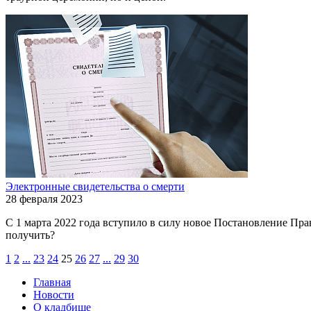
Электронные свидетельства о смерти
28 февраля 2023
С 1 марта 2022 года вступило в силу новое Постановление Пра
получить?
1
2
...
23
24
25
26
27
...
29
30
Главная
Новости
О кладбище