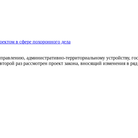
оектом в сфере похоронного дела
оуправлению, административно-территориальному устройству, г
 второй раз рассмотрен проект закона, вносящий изменения в р